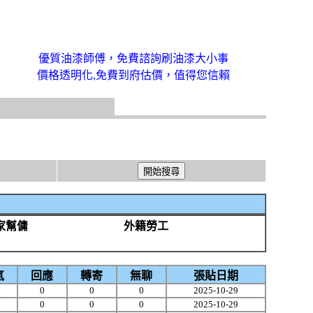
優質油漆師傅，免費諮詢刷油漆大小事
價格透明化,免費到府估價，值得您信賴
家幫傭
外籍勞工
氣
回應
轉寄
無聊
張貼日期
0
0
0
2025-10-29
0
0
0
2025-10-29