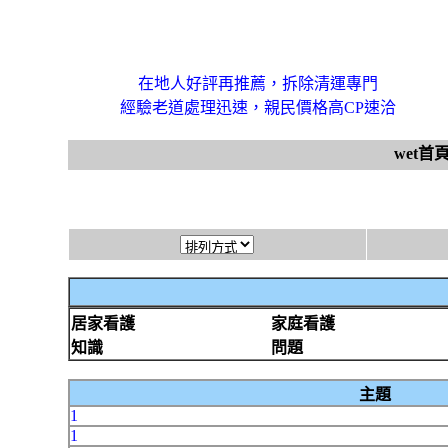
在地人好評再推薦，拆除清運專門
經驗老道處理迅速，親民價格高CP速洽
wet首
居家看護
家庭看護
知識
問題
主題
1
1