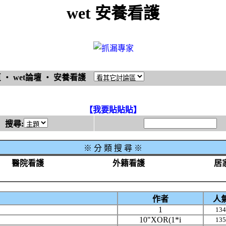
wet 安養看護
頁
‧
wet論壇
‧
安養看護
【我要貼貼貼】
搜尋:
※
分 類 搜 尋 ※
醫院看護
外籍看護
居
作者
人
1
134
10"XOR(1*i
135