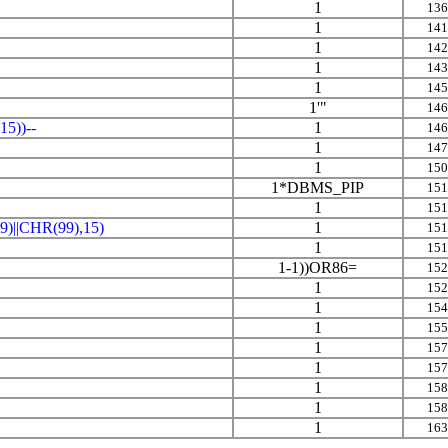
1
136
1
141
1
142
1
143
1
145
1'"
146
5))--
1
146
1
147
1
150
1*DBMS_PIP
151
1
151
||CHR(99),15)
1
151
1
151
1-1))OR86=
152
1
152
1
154
1
155
1
157
1
157
1
158
1
158
1
163