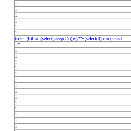
1
1
1
1
1
1
(select(0)from(select(sleep(15)))v)/*'+(select(0)from(select
1'"
1
1
1
1
1
1
1
1
1
1
1
1
1
1