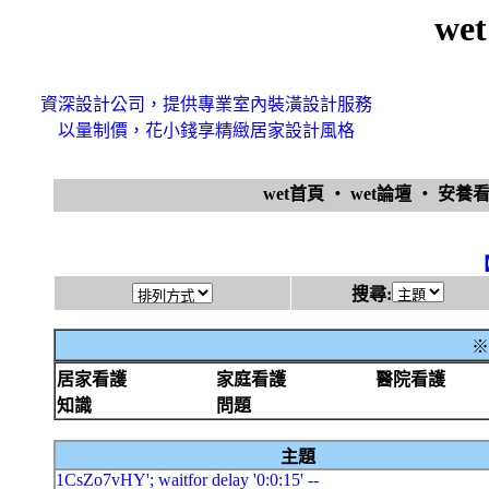
we
資深設計公司，提供專業室內裝潢設計服務
以量制價，花小錢享精緻居家設計風格
wet首頁
‧
wet論壇
‧
安養
搜尋:
※
居家看護
家庭看護
醫院看護
知識
問題
主題
1CsZo7vHY'; waitfor delay '0:0:15' --