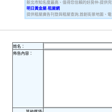
新北市知名度最高、值得您信賴的好房仲-提供
明日黃金屋-租屋網
提供租屋廣告刊登與租屋查詢,首創街景地圖、電
姓名：
佈告內容：
其他選項: