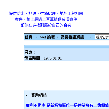
提供防水、抓漏、壁癌處理、地坪工程相關
案件，線上超過上百筆精選裝潢案件
都能在這找到屬於自己的合適
首頁
‧
wet 論壇
‧
安養看護資訊
‧
房東：
發表時間：
1970-01-01
贊助網站
廣利不動產-是新板特區唯一房仲業擁有上億價