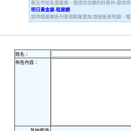
新北市知名度最高、值得您信賴的好房仲-提供
明日黃金屋-租屋網
提供租屋廣告刊登與租屋查詢,首創街景地圖、電
姓名：
佈告內容：
其他選項: