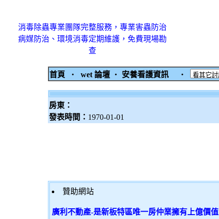
消毒除蟲專業團隊完整服務，專業害蟲防治
病媒防治、環境消毒定期維護，免費現場勘
查
首頁
‧
wet 論壇
‧
安養看護資訊
‧
房東：
發表時間：
1970-01-01
贊助網站
廣利不動產-是新板特區唯一房仲業擁有上億價