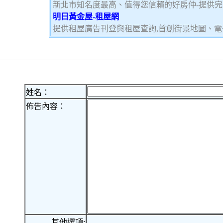
新北市知名度最高、值得您信賴的好房仲-提供
明日黃金屋-租屋網
提供租屋廣告刊登與租屋查詢,首創街景地圖、電
姓名：
佈告內容：
其他選項: