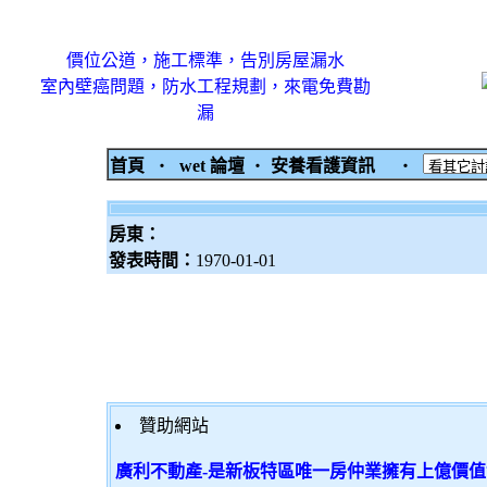
價位公道，施工標準，告別房屋漏水
室內壁癌問題，防水工程規劃，來電免費勘
漏
首頁
‧
wet 論壇
‧
安養看護資訊
‧
房東：
發表時間：
1970-01-01
贊助網站
廣利不動產-是新板特區唯一房仲業擁有上億價