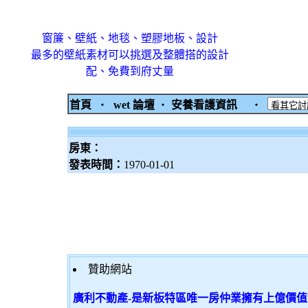
窗簾、壁紙、地毯、塑膠地板、設計
最多的壁紙素材可以挑選及整體搭的設計
配、免費到府丈量
首頁
‧
wet 論壇
‧
安養看護資訊
‧
房東：
發表時間：
1970-01-01
贊助網站
廣利不動產-是新板特區唯一房仲業擁有上億價