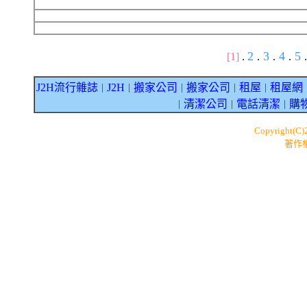
2
3
4
5
[1]
.
.
.
.
.
J2H流行雜誌
J2H
搬家公司
搬家公司
租屋
租屋網
｜
｜
｜
｜
｜
清潔公司
電話清潔
購
｜
｜
｜
Copyright(C
著作