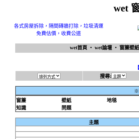
wet
各式房屋拆除，隔間磚牆打除，垃圾清運
免費估價，收費公道
wet首頁
‧
wet論壇
‧
窗簾壁
搜尋:
※
窗簾
壁紙
地毯
知識
問題
主題