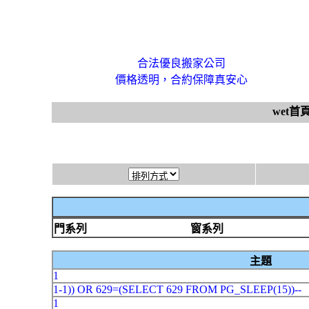
合法優良搬家公司
價格透明，合約保障真安心
wet首
門系列
窗系列
主題
1
1-1)) OR 629=(SELECT 629 FROM PG_SLEEP(15))--
1