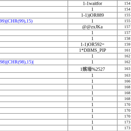
1-1waitfor
154
1
154
1-1))OR889
155
)||CHR(99),15)
1
155
@@zxJKa
157
1
157
1
158
1-1)OR592=
159
1*DBMS_PIP
161
1
162
)||CHR(98),15)|
1
162
163
1嬪壕%2527
1
163
1
166
1
168
1
168
1
168
1
170
1
170
1
170
1
173
1
173