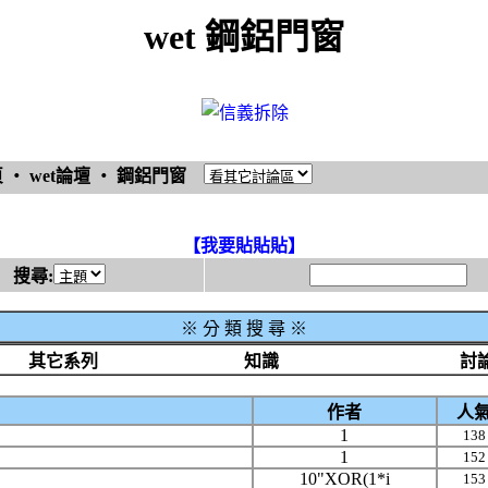
wet 鋼鋁門窗
頁
‧
wet論壇
‧
鋼鋁門窗
【我要貼貼貼】
搜尋:
※
分 類 搜 尋 ※
其它系列
知識
討
作者
人
1
138
1
152
10"XOR(1*i
153