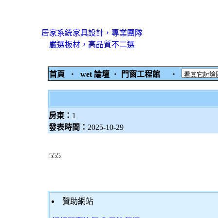
居家系統家具設計，專業團隊
嚴選板材，高品質不二選
首頁
‧
wet 論壇
‧
門窗工程館
‧
房東：
1
發表時間：
2025-10-29
555
贊助網站