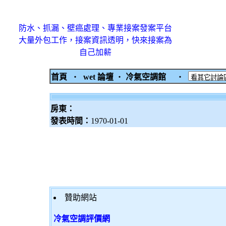
防水、抓漏、壁癌處理、專業接案發案平台
大量外包工作，接案資訊透明，快來接案為
自己加薪
首頁
‧
wet 論壇
‧
冷氣空調館
‧
房東：
發表時間：
1970-01-01
贊助網站
冷氣空調評價網