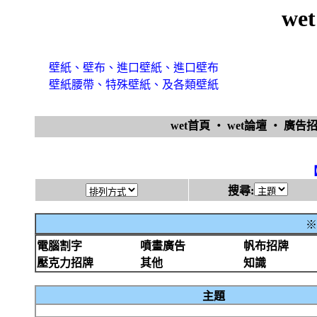
we
壁紙、壁布、進口壁紙、進口壁布
壁紙腰帶、特殊壁紙、及各類壁紙
wet首頁
‧
wet論壇
‧
廣告
搜尋:
※
電腦割字
噴畫廣告
帆布招牌
壓克力招牌
其他
知識
主題