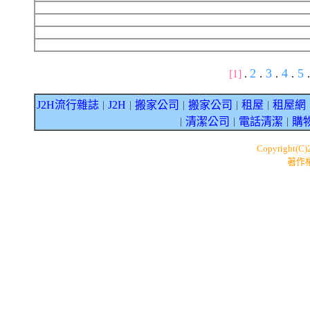
2
3
4
5
[1]
.
.
.
.
.
J2H流行雜誌
J2H
搬家公司
搬家公司
租屋
租屋網
｜
｜
｜
｜
｜
清潔公司
電話清潔
購
｜
｜
｜
Copyright(C
著作