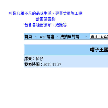
打造典雅不凡的品味生活，專業丈量施工設
計窗簾窗飾
包含各種窗簾布、捲簾等
首頁
‧
wet 論壇
‧
法拍屋討論
‧
帽子王國
房東：
傑仔
發表時間：
2011-11-27