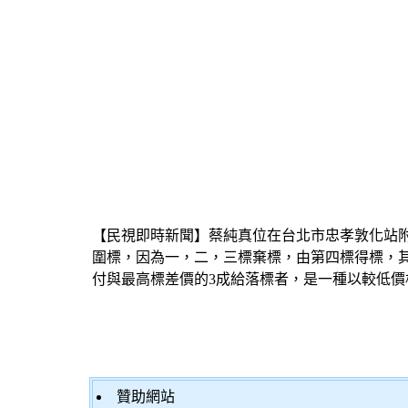
【民視即時新聞】蔡純真位在台北市忠孝敦化站附
圍標，因為一，二，三標棄標，由第四標得標，
付與最高標差價的3成給落標者，是一種以較低價
贊助網站