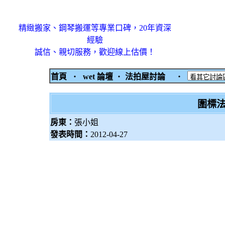
精緻搬家、鋼琴搬運等專業口碑，20年資深
經驗
誠信、親切服務，歡迎線上估價！
首頁
‧
wet 論壇
‧
法拍屋討論
‧
圍標法
房東：
張小姐
發表時間：
2012-04-27