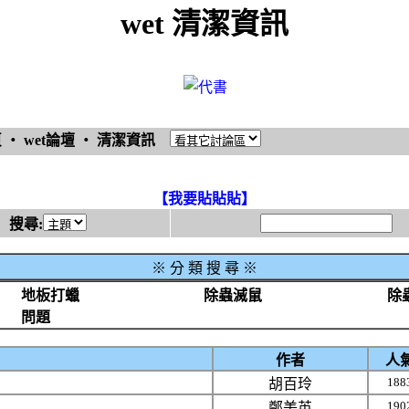
wet 清潔資訊
頁
‧
wet論壇
‧
清潔資訊
【我要貼貼貼】
搜尋:
※
分 類 搜 尋 ※
地板打蠟
除蟲滅鼠
除
問題
作者
人
188
胡百玲
190
鄭美英