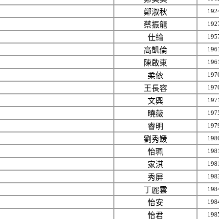
192
鄭淑秋
192
蔡振龍
195
仕綸
196
高凱倫
196
陳啟東
197
柔依
197
王長容
197
文興
197
曉薇
197
睿明
198
劉秀媛
198
怡珮
198
家淇
198
秀屏
198
丁麗雲
198
怡安
198
怡君