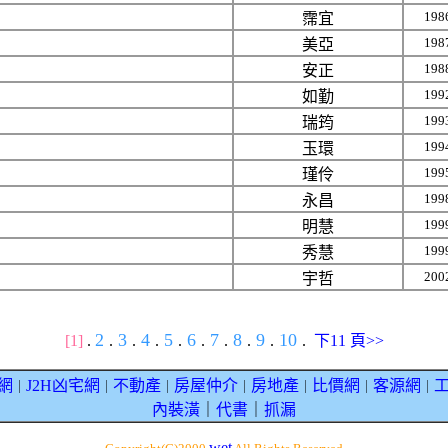
198
霈宜
198
美亞
198
安正
199
如勤
199
瑞筠
199
玉環
199
瑾伶
199
永昌
199
明慧
199
秀慧
200
宇哲
2
3
4
5
6
7
8
9
10
[1]
.
.
.
.
.
.
.
.
.
.
下11 頁>>
網
J2H凶宅網
不動產
房屋仲介
房地產
比價網
客源網
｜
｜
｜
｜
｜
｜
｜
內裝潢
｜
代書
｜
抓漏
wet