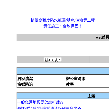
精做高難度防水抓漏/壁癌/油漆等工程
責任施工、合約保固！
wet首
居家清潔
辦公室清潔
病媒防治
教學
主題
一般瓷磚地板要怎麼打蠟??
40坪4房2聽2衛這樣油漆粉刷要多少�