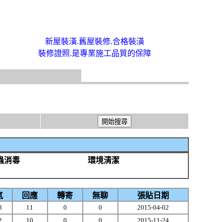
新屋裝潢.舊屋裝修.合格裝潢
裝修證照.是專業施工品質的保障
蟲消毒
環境清潔
氣
回應
轉寄
無聊
張貼日期
3
11
0
0
2015-04-02
2
10
0
0
2015-11-24