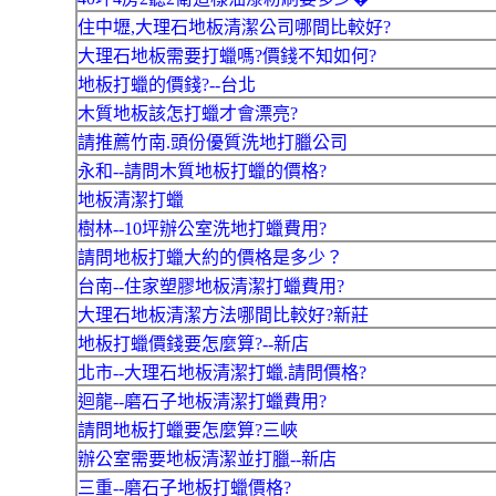
住中壢,大理石地板清潔公司哪間比較好?
大理石地板需要打蠟嗎?價錢不知如何?
地板打蠟的價錢?--台北
木質地板該怎打蠟才會漂亮?
請推薦竹南.頭份優質洗地打臘公司
永和--請問木質地板打蠟的價格?
地板清潔打蠟
樹林--10坪辦公室洗地打蠟費用?
請問地板打蠟大約的價格是多少？
台南--住家塑膠地板清潔打蠟費用?
大理石地板清潔方法哪間比較好?新莊
地板打蠟價錢要怎麼算?--新店
北市--大理石地板清潔打蠟.請問價格?
迴龍--磨石子地板清潔打蠟費用?
請問地板打蠟要怎麼算?三峽
辦公室需要地板清潔並打臘--新店
三重--磨石子地板打蠟價格?