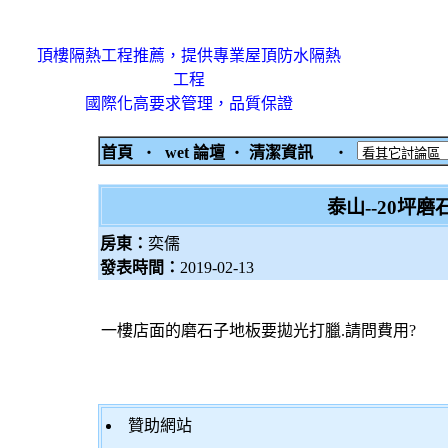
頂樓隔熱工程推薦，提供專業屋頂防水隔熱
工程
國際化高要求管理，品質保證
首頁
‧
wet 論壇
‧
清潔資訊
‧
泰山--20坪
房東：
奕儒
發表時間：
2019-02-13
一樓店面的磨石子地板要拋光打臘.請問費用?
贊助網站