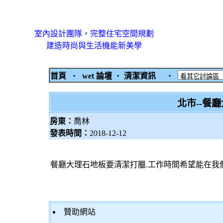
室內設計團隊，完整住宅空間規劃
建造時尚與生活機能新美學
首頁
‧
wet 論壇
‧
清潔資訊
‧
北市--餐
房東：
喬林
發表時間：
2018-12-12
餐廳大理石地板要清潔打臘.工作時間希望能在我
贊助網站