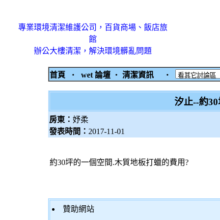
專業環境清潔維護公司，百貨商場、飯店旅
館
辦公大樓清潔，解決環境髒亂問題
首頁
‧
wet 論壇
‧
清潔資訊
‧
汐止--約
房東：
妤柔
發表時間：
2017-11-01
約30坪的一個空間.木質地板打蠟的費用?
贊助網站