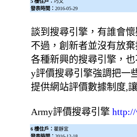
5 樓住戶：
巧文
發表時間：
2016-05-29
談到
搜尋引擎
，有誰會懷疑
不過，創新者並沒有放棄挑
各種新興的
搜尋引擎
，也
y評價
搜尋引擎
強調把一
提供網站評價數據制度,
Army評價
搜尋引擎
http:
6 樓住戶：
瞿靜宜
發表時間：
2016-12-18