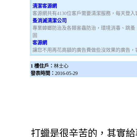
清潔客源網
客源網共有4130位客戶需要清潔服務，每天登
蚤消滅清潔公司
專業蟑螂防治及各類害蟲防治，環境消毒、跳蚤
固
客源網
讓您不用再花高額的廣告費做些沒效果的廣告，
1 樓住戶：
林士心
發表時間：
2016-05-29
打蠟
是很辛苦的，其實給