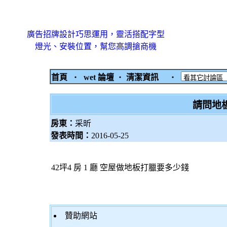
廣告招牌設計巧思運用，靈活搭配字型
燈光、安裝位置，幫您高調搶商機
首頁
‧
wet 論壇
‧
清潔資訊
‧
請問地板
房東：
采昕
發表時間：
2016-05-25
42坪4 房 1 廳 空屋做地板打臘要多少錢
贊助網站