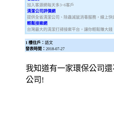
加入客源網每天多3~6客戶
清潔公司評價網
提供全省清潔公司、除蟲滅鼠消毒服務，線上快
輕鬆接案網
台灣最大的清潔打掃接案平台，讓你輕鬆賺大錢，加
1 樓住戶：
語文
發表時間：
2018-07-27
我知道有一家環保公司還
公司!