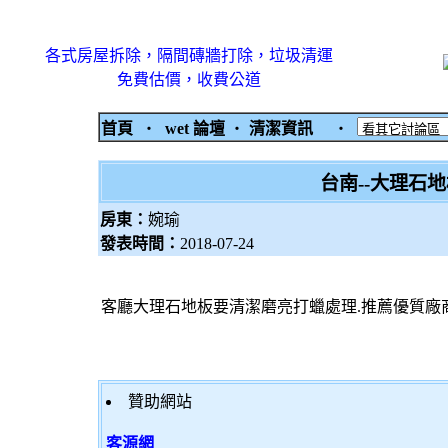
各式房屋拆除，隔間磚牆打除，垃圾清運
免費估價，收費公道
首頁
‧
wet 論壇
‧
清潔資訊
‧
台南--大理石
房東：
婉瑜
發表時間：
2018-07-24
客廳大理石地板要清潔磨亮打蠟處理.推薦優質廠
贊助網站
客源網