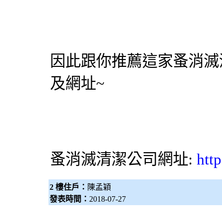
因此跟你推薦這家蚤消滅
及網址~
蚤消滅
清潔公司
網址:
htt
2 樓住戶：
陳孟穎
發表時間：
2018-07-27