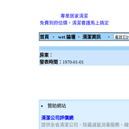
專業居家清潔
免費到府估價，清潔養護馬上搞定
首頁
‧
wet 論壇
‧
清潔資訊
‧
房東：
發表時間：
1970-01-01
贊助網站
清潔公司評價網
提供全省清潔公司、除蟲滅鼠消毒服務，線