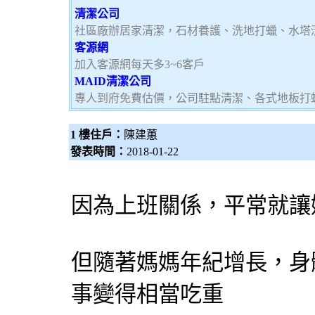
清潔公司
社區廠辦居家清潔，石材養護、洗地打蠟、水塔
客源網
加入客源網每天多3~6客戶
MAID清潔公司
專人到府免費估價，公司駐點清潔、各式地板打
1 樓住戶：
陳建蕙
發表時間：
2018-01-22
因為上班關係，平常就讓
但隨著媽媽年紀增長，身
事變得相當吃重