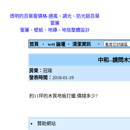
透明的百葉窗價格-通風、調光、防光鋁百葉
窗簾
窗簾、壁紙、地磚、地毯整體設計
首頁
‧
wet 論壇
‧
清潔資訊
‧
中和--請問
房東：
冠瑔
發表時間：
2018-01-19
約11坪的木質地板打蠟.價錢多少?
贊助網站