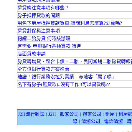
房屋貸款的注意事項
房貸應注意事項有哪些？
房子抵押貸款的問題
用名下房屋抵押貸款買車!請問利息怎麼算?划算嗎?
房貸對保與注意事項
何謂二胎房貸 何時該辦理
有需要 申辦銀行各類貸款 請進
店面貸款申請
房貸轉增貸、整合卡債、二胎、民間當鋪二胎房貸轉銀
全方位銀行貸款方案推薦
離譜！銀行業務沒拉到業績 竟嗆客「屎了嗎」
名下有房子(無貸款)..沒有工作!!可以貸款嗎??
J2H流行雜誌
J2H
搬家公司
搬家公司
租屋
租屋
｜
｜
｜
｜
｜
錄
清潔公司
電話清潔
購
｜
｜
｜