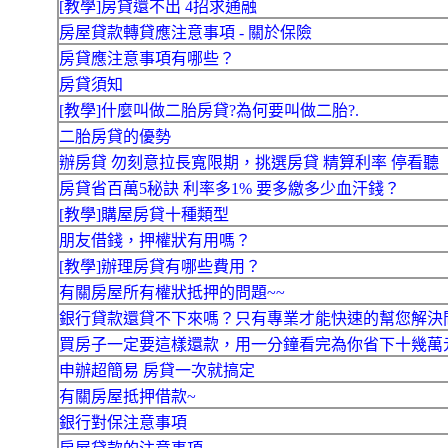
[教學]房貸還不出 4招求通融
房屋貸款轉貸應注意事項 - 關於保險
房貸應注意事項有哪些？
房貸須知
[教學]什麼叫做二胎房貸?為何要叫做二胎?.
二胎房貸的優勢
辦房貸 勿刻意拉長寬限期，挑選房貸 精算利率 停看聽
房貸省百萬5秘訣 利率多1% 要多繳多少血汗錢？
[教學]購屋房貸十種類型
朋友借錢，押權狀有用嗎？
[教學]辦理房貸有哪些費用？
有關房屋所有權狀抵押的問題~~
銀行貸款還貸不下來嗎？只有專業才能快速的幫您解決
買房子一定要這樣還款，用一分鐘看完為你省下十幾萬
申辦超簡易 房貸一次就搞定
有關房屋抵押借款~
銀行對保注意事項