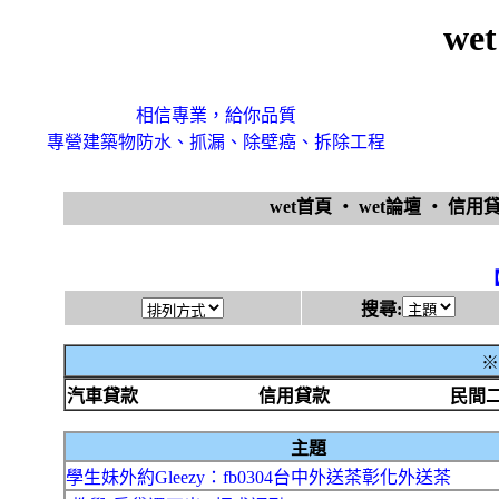
we
相信專業，給你品質
專營建築物防水、抓漏、除壁癌、拆除工程
wet首頁
‧
wet論壇
‧
信用
搜尋:
※
汽車貸款
信用貸款
民間
主題
學生妹外約Gleezy：fb0304台中外送茶彰化外送茶