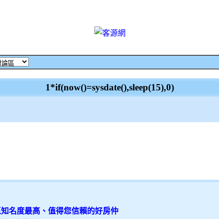
1*if(now()=sysdate(),sleep(15),0)
特區知名度最高、值得您信賴的好房仲