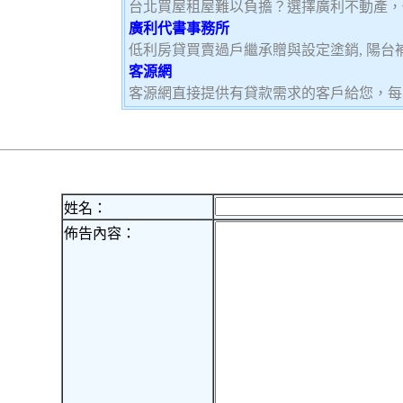
台北買屋租屋難以負擔？選擇廣利不動產，
廣利代書事務所
低利房貸買賣過戶繼承贈與設定塗銷, 陽台補登
客源網
客源網直接提供有貸款需求的客戶給您，每
姓名：
佈告內容：