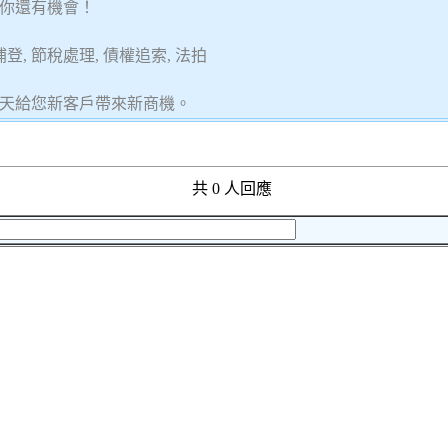
你還有機會！
, 節稅處理, 債權追索, 法拍
天給您新客戶帶來新商機。
共 0 人回應