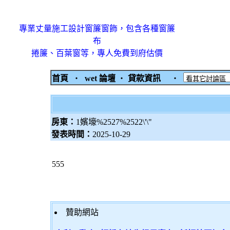
專業丈量施工設計窗簾窗飾，包含各種窗簾
布
捲簾、百葉窗等，專人免費到府估價
首頁
‧
wet 論壇
‧
貸款資訊
‧
房東：
1嬪壕%2527%2522\'\"
發表時間：
2025-10-29
555
贊助網站