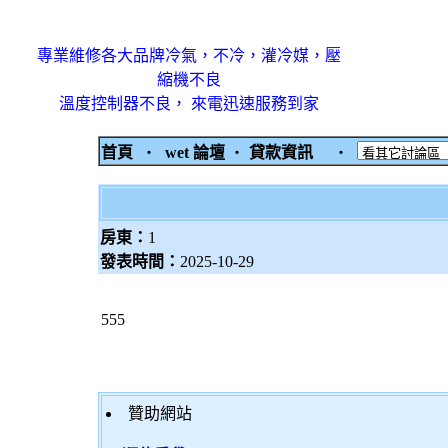
專業維修各大品牌冷氣，不冷，灌冷媒，壓
縮機不良
溫度控制器不良， 來電迅速服務到家
首頁
‧
wet 論壇
‧
貸款資訊
‧
房東：
1
發表時間：
2025-10-29
555
贊助網站