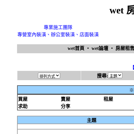
wet
專業施工團隊
專營室內裝潢、辦公室裝潢、店面裝潢
wet首頁
‧
wet論壇
‧
房屋租
搜尋:
※
買屋
賣屋
租屋
求助
分享
主題