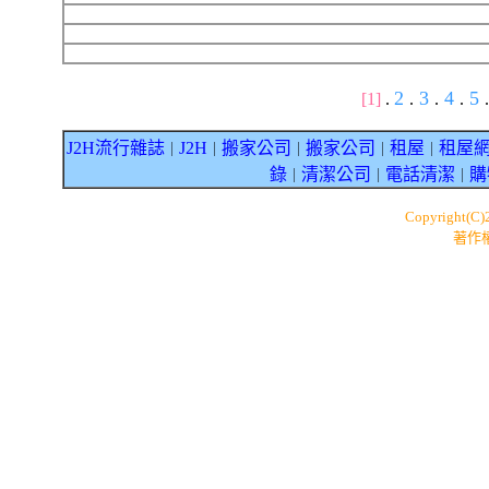
2
3
4
5
[1]
.
.
.
.
.
J2H流行雜誌
J2H
搬家公司
搬家公司
租屋
租屋
｜
｜
｜
｜
｜
錄
清潔公司
電話清潔
購
｜
｜
｜
Copyright(C
著作