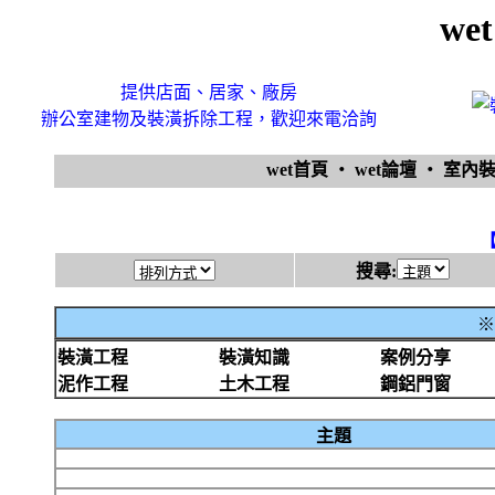
we
提供店面、居家、廠房
辦公室建物及裝潢拆除工程，歡迎來電洽詢
wet首頁
‧
wet論壇
‧
室內
搜尋:
※
裝潢工程
裝潢知識
案例分享
泥作工程
土木工程
鋼鋁門窗
主題