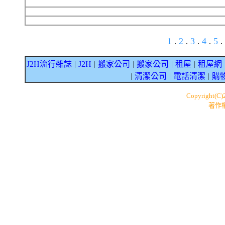
1
2
3
4
5
.
.
.
.
.
J2H流行雜誌
J2H
搬家公司
搬家公司
租屋
租屋網
｜
｜
｜
｜
｜
清潔公司
電話清潔
購
｜
｜
｜
Copyright(C
著作