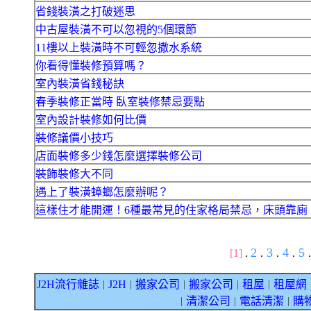
省錢裝潢之打破迷思
中古屋裝潢不可以忽視的5個環節
11樓以上裝潢時不可輕忽撒水系統
你看得懂裝修預算嗎？
室內裝潢省錢秘訣
春季裝修正當時 臥室裝修禁忌要點
室內設計裝修如何比價
裝修議價小技巧
店面裝修多少錢怎麼選擇裝修公司
裝飾裝修大不同
遇上了裝潢蟑螂怎麼辦呢？
這樣住才能開運！6種最常見的住家格局禁忌，床頭靠廁
2
3
4
5
[1]
.
.
.
.
.
J2H流行雜誌
J2H
搬家公司
搬家公司
租屋
租屋網
｜
｜
｜
｜
｜
清潔公司
電話清潔
購
｜
｜
｜