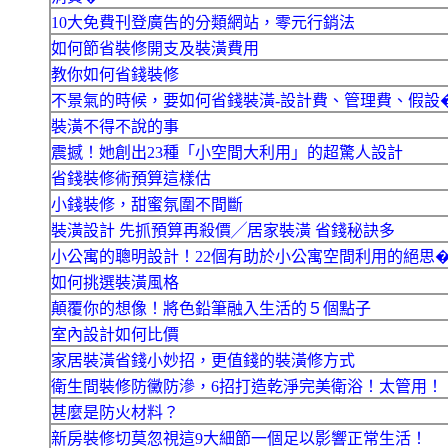
10大免費刊登廣告的分類網站，零元行銷法
如何節省裝修開支及裝潢費用
教你如何省錢裝修
不景氣的時候，要如何省錢裝潢-設計費、管理費、假設
裝潢不得不說的事
震撼！她創出23種「小空間大利用」的超驚人設計
省錢裝修術預算這樣估
小錢裝修，甜蜜氛圍不間斷
裝潢設計 先抓預算再殺價╱居家裝潢 省錢秘訣多
小公寓的聰明設計！22個有助於小公寓空間利用的絕思
如何挑選裝潢風格
顛覆你的想像！將色鉛筆融入生活的５個點子
室內設計如何比價
家居裝潢省錢小妙招，更值錢的裝潢修方式
衛生間裝修防黴防滲，6招打造乾淨完美衛浴！太管用！
甚麼是防火材料？
新房裝修切莫忽視這9大細節一個足以影響正常生活！