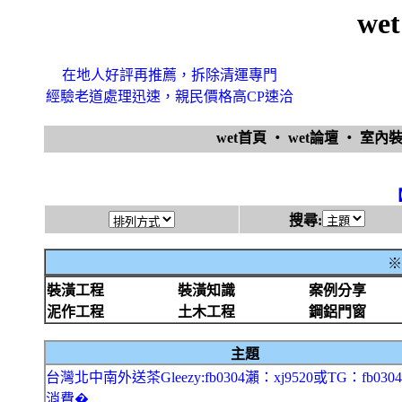
we
在地人好評再推薦，拆除清運專門
經驗老道處理迅速，親民價格高CP速洽
wet首頁
‧
wet論壇
‧
室內
搜尋:
※
裝潢工程
裝潢知識
案例分享
泥作工程
土木工程
鋼鋁門窗
主題
台灣北中南外送茶Gleezy:fb0304瀨：xj9520或TG：fb03
消費�