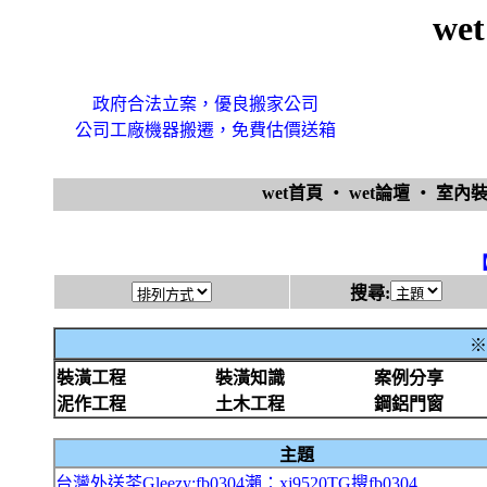
we
政府合法立案，優良搬家公司
公司工廠機器搬遷，免費估價送箱
wet首頁
‧
wet論壇
‧
室內
搜尋:
※
裝潢工程
裝潢知識
案例分享
泥作工程
土木工程
鋼鋁門窗
主題
台灣外送茶Gleezy:fb0304瀨：xj9520TG搜fb0304