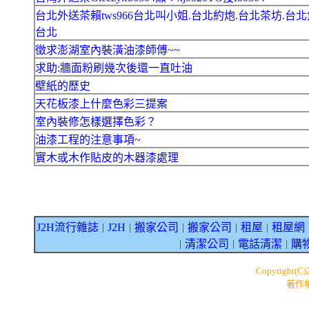
台北外送茶賴tws966台北叫小姐.台北約炮.台北茶坊.台北
台北
徵求澎湖室內裝潢油漆師傅~~
求助:牆面粉刷幾次後還一直吐油
壁紙的歷史
天花板漆上什麼色彩三提案
室內裝修怎樣選擇色彩？
油漆工程的注意事項~
實木或木作貼皮的木器漆處理
J2H流行雜誌
J2H
搬家公司
搬家公司
租屋
租屋網
｜
｜
｜
｜
｜
清潔公司
電話清潔
購
｜
｜
｜
Copyright(C
著作