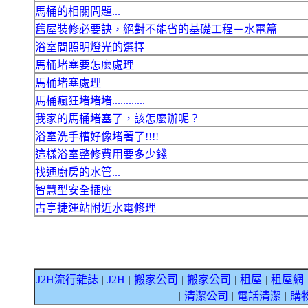
馬桶的相關問題...
舊屋裝修必要訣，絕對不能省的基礎工程－水電篇
浴室間照明燈光的選擇
馬桶堵塞要怎麼處理
馬桶堵塞處理
馬桶瘋狂堵堵堵............
我家的馬桶堵塞了，該怎麼辦呢？
浴室洗手槽好像堵著了!!!!
這樣浴室整修費用要多少錢
找通廚房的水管...
智慧型安全插座
古亭捷運站附近水電修理
J2H流行雜誌
J2H
搬家公司
搬家公司
租屋
租屋網
｜
｜
｜
｜
｜
清潔公司
電話清潔
購
｜
｜
｜