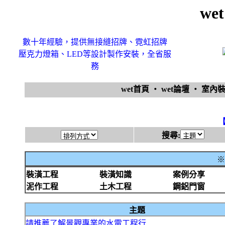
we
數十年經驗，提供無接縫招牌、霓虹招牌
壓克力燈箱、LED等設計製作安裝，全省服
務
wet首頁
‧
wet論壇
‧
室內
搜尋:
※
裝潢工程
裝潢知識
案例分享
泥作工程
土木工程
鋼鋁門窗
主題
請推薦了解景觀專業的水電工程行