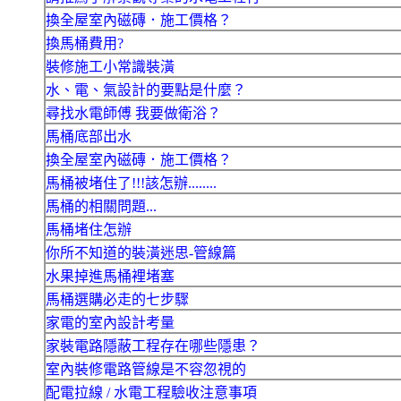
換全屋室內磁磚．施工價格？
換馬桶費用?
裝修施工小常識裝潢
水、電、氣設計的要點是什麼？
尋找水電師傅 我要做衛浴？
馬桶底部出水
換全屋室內磁磚．施工價格？
馬桶被堵住了!!!該怎辦........
馬桶的相關問題...
馬桶堵住怎辦
你所不知道的裝潢迷思-管線篇
水果掉進馬桶裡堵塞
馬桶選購必走的七步驟
家電的室內設計考量
家裝電路隱蔽工程存在哪些隱患？
室內裝修電路管線是不容忽視的
配電拉線 / 水電工程驗收注意事項