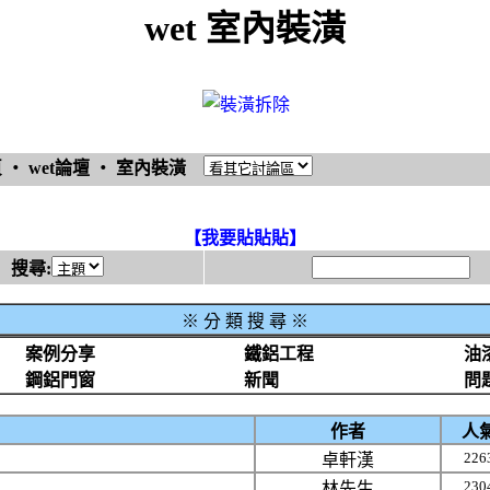
wet 室內裝潢
頁
‧
wet論壇
‧
室內裝潢
【我要貼貼貼】
搜尋:
※
分 類 搜 尋 ※
案例分享
鐵鋁工程
油
鋼鋁門窗
新聞
問
作者
人
226
卓軒漢
230
林先生