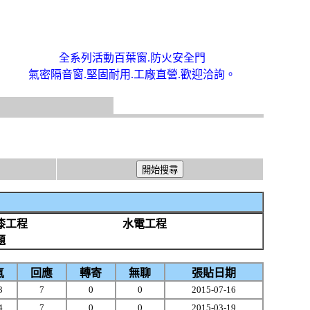
全系列活動百葉窗.防火安全門
氣密隔音窗.堅固耐用.工廠直營.歡迎洽詢。
漆工程
水電工程
題
氣
回應
轉寄
無聊
張貼日期
3
7
0
0
2015-07-16
4
7
0
0
2015-03-19