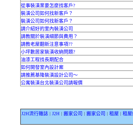
從事裝潢業要怎麼找客戶?
裝潢公司如何找新客戶？
裝潢公司如何找新客戶？
請介紹好的室內裝潢公司
請教關於裝潢細節與費用？
請教老屋翻新注意事項??
小坪數居家裝潢收納問題?
油漆工程找長期配合
如何開發室內設計案
請推薦基隆裝潢設計公司～
公寓裝潢台北裝潢公司請報價
J2H流行雜誌
J2H
搬家公司
搬家公司
租屋
租屋
｜
｜
｜
｜
｜