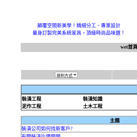
顛覆空間新美學！精細分工、專業設計
量身訂製完美系統家具，頂級時尚品味選！
wet首
裝潢工程
裝潢知識
泥作工程
土木工程
主題
裝潢公司如何找新客戶?
有關裝潢比價問題