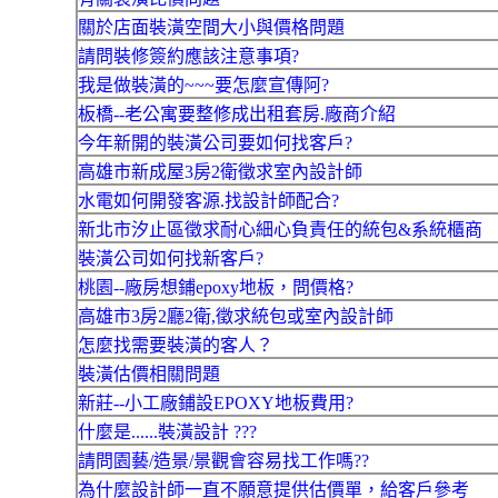
關於店面裝潢空間大小與價格問題
請問裝修簽約應該注意事項?
我是做裝潢的~~~要怎麼宣傳阿?
板橋--老公寓要整修成出租套房.廠商介紹
今年新開的裝潢公司要如何找客戶?
高雄市新成屋3房2衛徵求室內設計師
水電如何開發客源.找設計師配合?
新北市汐止區徵求耐心細心負責任的統包&系統櫃商
裝潢公司如何找新客戶?
桃園--廠房想鋪epoxy地板，問價格?
高雄市3房2廳2衛,徵求統包或室內設計師
怎麼找需要裝潢的客人？
裝潢估價相關問題
新莊--小工廠鋪設EPOXY地板費用?
什麼是......裝潢設計 ???
請問園藝/造景/景觀會容易找工作嗎??
為什麼設計師一直不願意提供估價單，給客戶參考