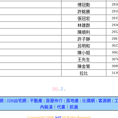
285
傅冠勳
291
許銘勝
293
張冠宏
293
林建群
295
陳順利
298
許子靜
302
呂明和
306
陳小姐
307
王先生
309
陳金鶯
313
拉比
2
[1]
.
.
網
J2H凶宅網
不動產
房屋仲介
房地產
比價網
客源網
｜
｜
｜
｜
｜
｜
｜
內裝潢
｜
代書
｜
抓漏
wet
Copyright(C)2000
All Rights Reserved