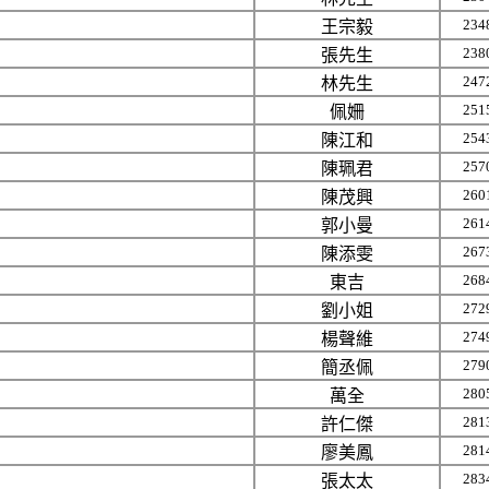
234
王宗毅
238
張先生
247
林先生
251
佩姍
254
陳江和
257
陳珮君
260
陳茂興
261
郭小曼
267
陳添雯
268
東吉
272
劉小姐
274
楊聲維
279
簡丞佩
280
萬全
281
許仁傑
281
廖美鳳
283
張太太