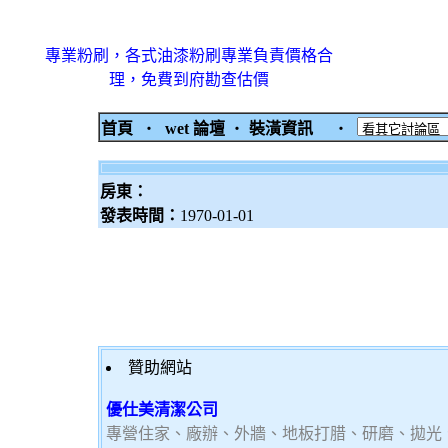
專業粉刷，各式油漆粉刷專業負責價格合
理，免費到府勘查估價
首頁
‧
wet 論壇
‧
裝潢資訊
‧
房東：
發表時間：
1970-01-01
贊助網站
優仕美清潔公司
專營住家、廠辦、外牆、地板打腊、研磨、拋光