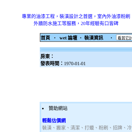
專業的油漆工程，裝潢設計之首選，室內外油漆粉刷
外牆防水施工等服務，20年經驗有口皆碑
首頁
‧
wet 論壇
‧
裝潢資訊
‧
房東：
發表時間：
1970-01-01
贊助網站
輕鬆估價網
裝潢、搬家、清潔、打蠟、粉刷、招牌、冷