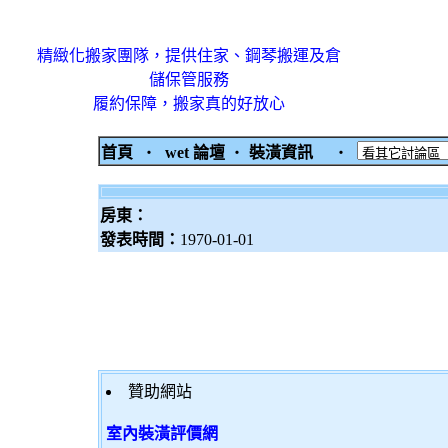
精緻化搬家團隊，提供住家、鋼琴搬運及倉
儲保管服務
履約保障，搬家真的好放心
首頁
‧
wet 論壇
‧
裝潢資訊
‧
房東：
發表時間：
1970-01-01
贊助網站
室內裝潢評價網