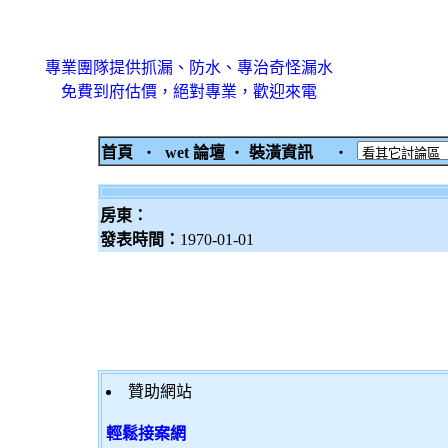
專業團隊提供抓漏、防水、專治奇怪漏水
免費到府估價，絕對專業，歡迎來電
首頁
‧
wet 論壇
‧
裝潢資訊
‧
房東：
發表時間：
1970-01-01
贊助網站
輕鬆接案網