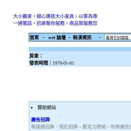
大小搬家，細心運送大小家具，以客為尊
一通電話，迅速幫你服務，高品質服務您
首頁
‧
wet 論壇
‧
裝潢資訊
‧
房東：
發表時間：
1970-01-01
贊助網站
廣告招牌
無接縫招牌、霓虹招牌、壓克力燈箱、布條廣告