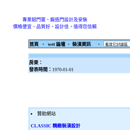
專業鋁門窗、鍛造門設計及安裝
價格便宜、品質好、設計佳，值得您信賴
首頁
‧
wet 論壇
‧
裝潢資訊
‧
房東：
發表時間：
1970-01-01
贊助網站
CLASSIC 精緻裝潢設計