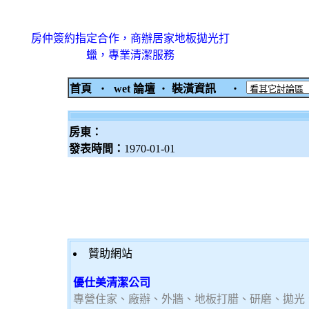
房仲簽約指定合作，商辦居家地板拋光打
蠟，專業清潔服務
首頁
‧
wet 論壇
‧
裝潢資訊
‧
房東：
發表時間：
1970-01-01
贊助網站
優仕美清潔公司
專營住家、廠辦、外牆、地板打腊、研磨、拋光