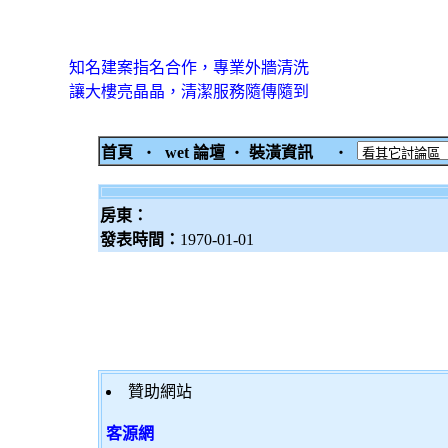
知名建案指名合作，專業外牆清洗
讓大樓亮晶晶，清潔服務隨傳隨到
首頁
‧
wet 論壇
‧
裝潢資訊
‧
房東：
發表時間：
1970-01-01
贊助網站
客源網