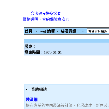
合法優良搬家公司
價格透明，合約保障真安心
首頁
‧
wet 論壇
‧
裝潢資訊
‧
房東：
發表時間：
1970-01-01
贊助網站
裝潢網
擁有專業的室內裝潢設計師，套房改建、新屋裝