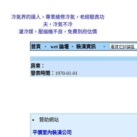
冷氣界的達人，專業維修冷氣，老經驗真功
夫，冷氣不冷
灌冷媒，壓縮機不良，免費到府估價
首頁
‧
wet 論壇
‧
裝潢資訊
‧
房東：
發表時間：
1970-01-01
贊助網站
平價室內裝潢公司