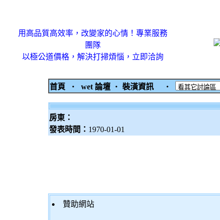
用高品質高效率，改變家的心情！專業服務
團隊
以極公道價格，解決打掃煩惱，立即洽詢
首頁
‧
wet 論壇
‧
裝潢資訊
‧
房東：
發表時間：
1970-01-01
贊助網站